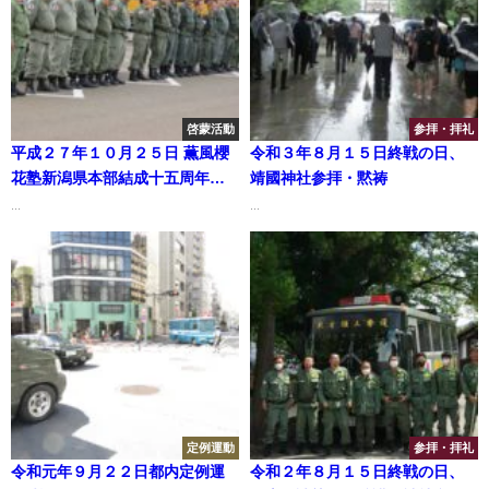
啓蒙活動
参拝・拝礼
平成２７年１０月２５日 薫風櫻
令和３年８月１５日終戦の日、
花塾新潟県本部結成十五周年記
靖國神社参拝・黙祷
念運動 [新潟県内一円]
...
...
定例運動
参拝・拝礼
令和元年９月２２日都内定例運
令和２年８月１５日終戦の日、