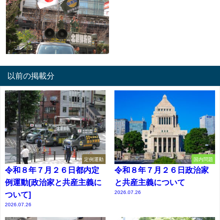
以前の掲載分
定例運動
国内問題
令和８年７月２６日都内定
令和８年７月２６日政治家
例運動[政治家と共産主義に
と共産主義について
2026.07.26
ついて]
2026.07.26