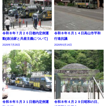
令和８年７月２６日都内定例運
令和８年６月１４日高山市平和
動[政治家と共産主義について]
行進抗議
2026年7月26日
2026年6月14日
令和８年５月３１日都内定例運
令和８年４月２９日昭和の日、