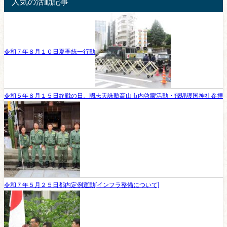
人気の活動記事
令和７年８月１０日夏季統一行動
令和５年８月１５日終戦の日、國志天誅塾高山市内啓蒙活動・飛騨護国神社参拝
令和７年５月２５日都内定例運動[インフラ整備について]