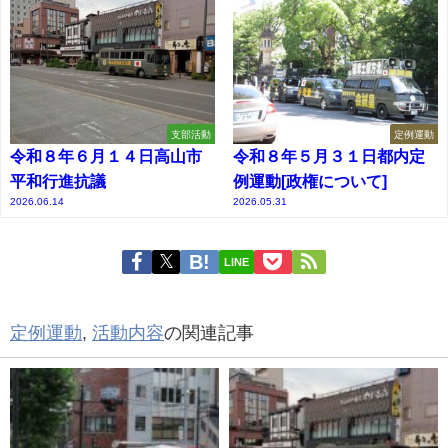
支部活動
定例運動
令和８年６月１４日高山市
令和８年５月３１日都内定
平和行進抗議
例運動[政権について]
2026.06.14
2026.05.31
LINE
定例運動
,
活動内容
の関連記事