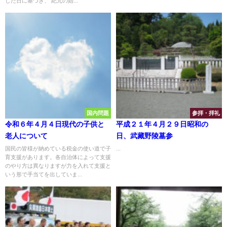
した日に基づき、 紀元の始...
国内問題
参拝・拝礼
令和６年４月４日現代の子供と
平成２１年４月２９日昭和の
老人について
日、武藏野陵墓参
国民の皆様が納めている税金の使い道で子
...
育支援があります。各自治体によって支援
のやり方は異なりますが力を入れて支援と
いう形で手当てを出していま...