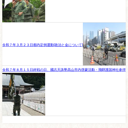
令和７年３月２３日都内定例運動[政治と金について]
令和７年８月１５日終戦の日、國志天誅塾高山市内啓蒙活動・飛騨護国神社参拝