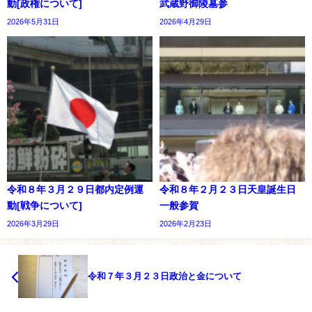
動[政権について]
武蔵野御陵墓参
2026年5月31日
2026年4月29日
令和８年３月２９日都内定例運
令和８年２月２３日天皇誕生日
動[戦争について]
一般参賀
2026年3月29日
2026年2月23日
令和７年３月２３日政治と金について