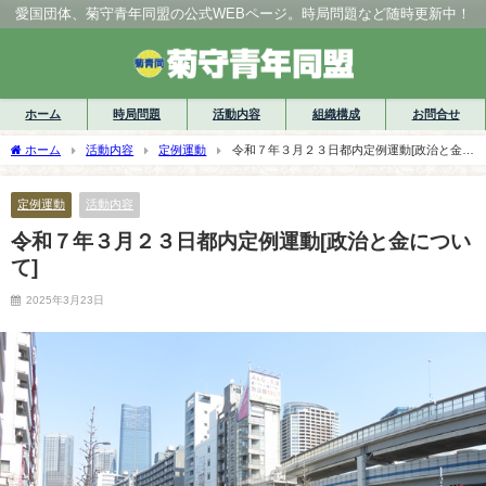
愛国団体、菊守青年同盟の公式WEBページ。時局問題など随時更新中！
ホーム
時局問題
活動内容
組織構成
お問合せ
ホーム
活動内容
定例運動
令和７年３月２３日都内定例運動[政治と金に
ついて]
定例運動
活動内容
令和７年３月２３日都内定例運動[政治と金につい
て]
2025年3月23日