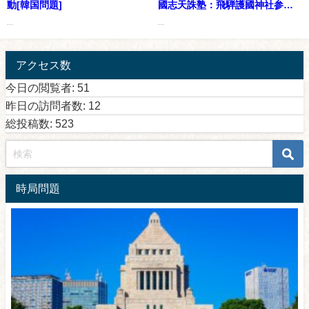
動[韓国問題]
國志天誅塾：飛騨護國神社参
拝・高山市内啓蒙活動
...
...
アクセス数
今日の閲覧者:
51
昨日の訪問者数:
12
総投稿数:
523
時局問題