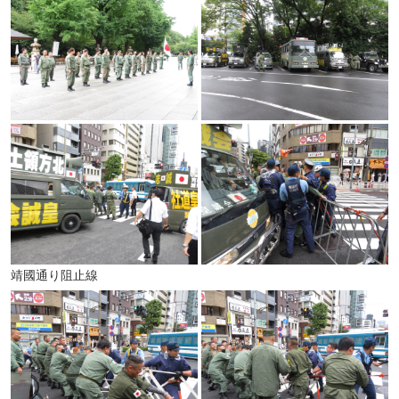
靖國通り阻止線