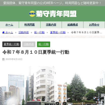
愛国団体、菊守青年同盟の公式WEBページ。時局問題など随時更新中！
ホーム
時局問題
活動内容
組織構成
お問合せ
ホーム
活動内容
統一行動
夏季統一行動
令和７年８月１０日夏季統
一行動
夏季統一行動
活動内容
統一行動
令和７年８月１０日夏季統一行動
2025年8月10日