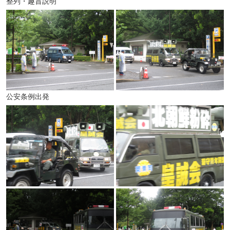
整列・趣旨説明
公安条例出発