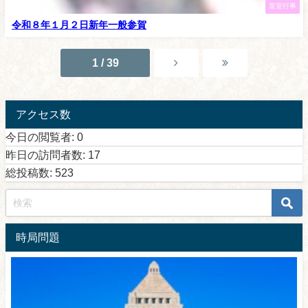
皇室行事
令和８年１月２日新年一般参賀
1 / 39
アクセス数
今日の閲覧者:
0
昨日の訪問者数:
17
総投稿数:
523
時局問題