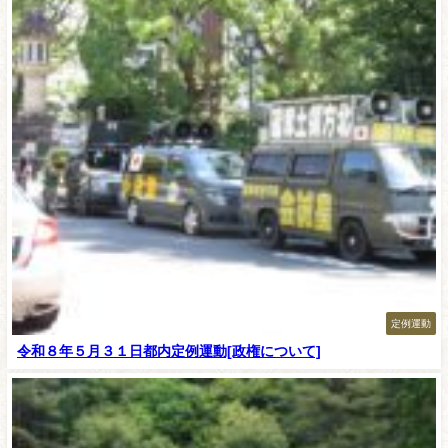
定例運動
令和８年５月３１日都内定例運動[政権について]