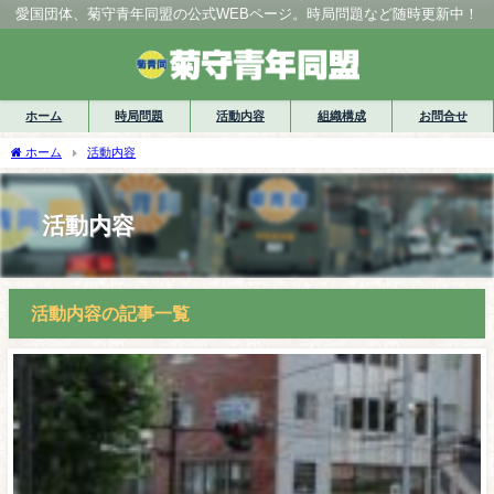
愛国団体、菊守青年同盟の公式WEBページ。時局問題など随時更新中！
ホーム
時局問題
活動内容
組織構成
お問合せ
ホーム
活動内容
活動内容
活動内容の記事一覧