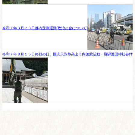
令和７年３月２３日都内定例運動[政治と金について]
令和７年８月１５日終戦の日、國志天誅塾高山市内啓蒙活動・飛騨護国神社参拝