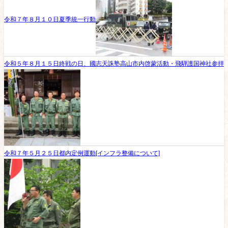
令和７年８月１０日夏季統一行動
令和５年８月１５日終戦の日、國志天誅塾高山市内啓蒙活動・飛騨護国神社参拝
令和７年５月２５日都内定例運動[インフラ整備について]