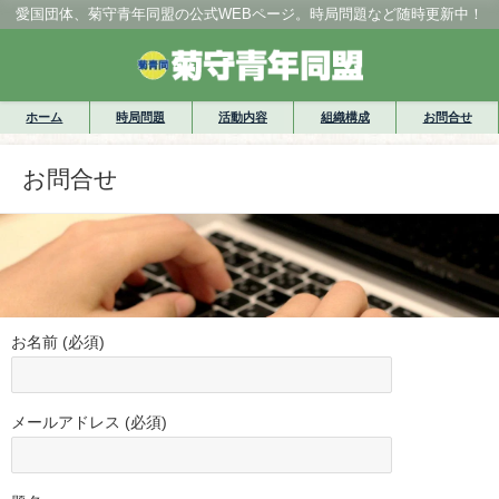
愛国団体、菊守青年同盟の公式WEBページ。時局問題など随時更新中！
ホーム
時局問題
活動内容
組織構成
お問合せ
お問合せ
お名前 (必須)
メールアドレス (必須)