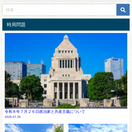
時局問題
令和８年７月２６日政治家と共産主義について
2026.07.26