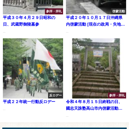
参拝・拝礼
啓蒙活動
平成３０年４月２９日昭和の
平成２０年１０月１７日沖縄県
日、武蔵野御陵墓参
内啓蒙活動 [現在の政局・失地領
土問題]
...
...
反ロデー
参拝・拝礼
平成２２年統一行動反ロデー
令和４年８月１５日終戦の日、
國志天誅塾高山市内啓蒙活動・
...
飛騨護国神社参拝
...