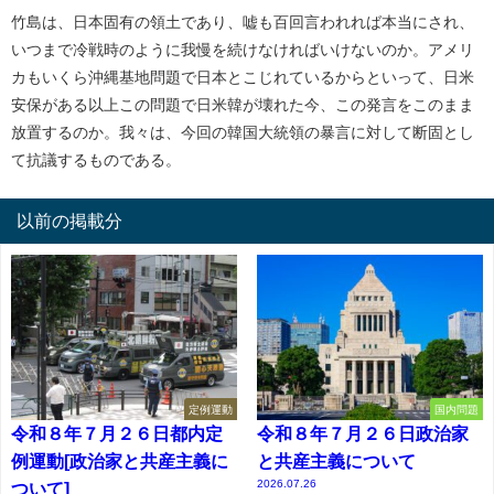
竹島は、日本固有の領土であり、嘘も百回言われれば本当にされ、
いつまで冷戦時のように我慢を続けなければいけないのか。アメリ
カもいくら沖縄基地問題で日本とこじれているからといって、日米
安保がある以上この問題で日米韓が壊れた今、この発言をこのまま
放置するのか。我々は、今回の韓国大統領の暴言に対して断固とし
て抗議するものである。
以前の掲載分
定例運動
国内問題
令和８年７月２６日都内定
令和８年７月２６日政治家
例運動[政治家と共産主義に
と共産主義について
2026.07.26
ついて]