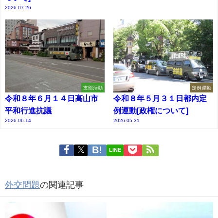
2026.07.26
支部活動
定例運動
令和８年６月１４日高山市
令和８年５月３１日都内定
平和行進抗議
例運動[政権について]
2026.06.14
2026.05.31
LINE
外交問題
の関連記事