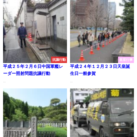
抗議行動
皇室行事
平成２５年２月６日中国軍艦レ
平成２４年１２月２３日天皇誕
ーダー照射問題抗議行動
生日一般参賀
...
...