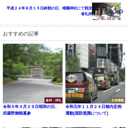
平成２４年８月１５日終戦の日、靖國神社にて戦没
者礼拝
おすすめの記事
参拝・拝礼
定例運動
令和５年４月２９日昭和の日、
令和元年１１月２４日都内定例
武蔵野御陵墓参
運動[国防意識について]
...
...