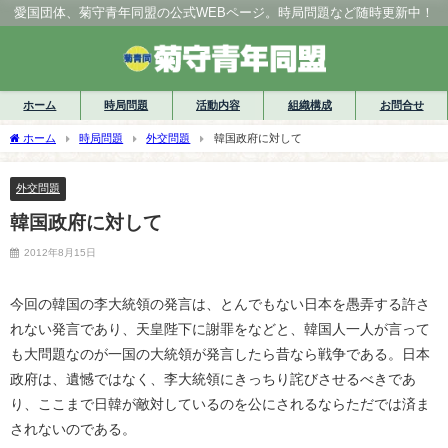
愛国団体、菊守青年同盟の公式WEBページ。時局問題など随時更新中！
ホーム
時局問題
活動内容
組織構成
お問合せ
ホーム
時局問題
外交問題
韓国政府に対して
外交問題
韓国政府に対して
2012年8月15日
今回の韓国の李大統領の発言は、とんでもない日本を愚弄する許さ
れない発言であり、天皇陛下に謝罪をなどと、韓国人一人が言って
も大問題なのが一国の大統領が発言したら昔なら戦争である。日本
政府は、遺憾ではなく、李大統領にきっちり詫びさせるべきであ
り、ここまで日韓が敵対しているのを公にされるならただでは済ま
されないのである。