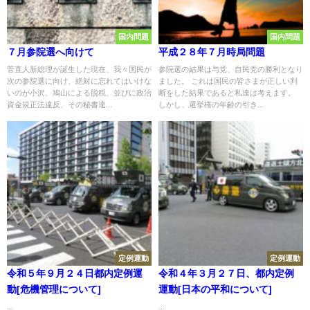
国内問題
国内問題
７月参院選へ向けて
平成２８年７月時局問題
菅直人新総理が誕生した現在、我々国民が
参院選の結果は与党、自民党の勝利となり
次の参院選に向け、絶対に忘れてはいけな
ました。 これは国民の皆さまが正しい判
いのが小沢、鳩山による脱税、並びに政治
断をした結果であると私達は考えます。
資金規正法違反、その秘書達...
しかし、選挙権の年齢の引き...
定例運動
定例運動
令和５年９月２４日都内定例運
令和４年３月２７日、都内定例
動[危機管理について]
運動[日本の平和について]
...
...