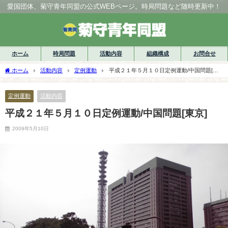
愛国団体、菊守青年同盟の公式WEBページ。時局問題など随時更新中！
ホーム
時局問題
活動内容
組織構成
お問合せ
ホーム
活動内容
定例運動
平成２１年５月１０日定例運動/中国問題[東
京]
定例運動
活動内容
平成２１年５月１０日定例運動/中国問題[東京]
2009年5月10日