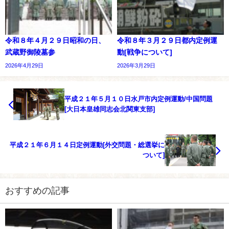
令和８年４月２９日昭和の日、
令和８年３月２９日都内定例運
武蔵野御陵墓参
動[戦争について]
2026年4月29日
2026年3月29日
平成２１年５月１０日水戸市内定例運動/中国問題
[大日本皇雄同志会北関東支部]
平成２１年６月１４日定例運動[外交問題・総選挙に
ついて]
おすすめの記事