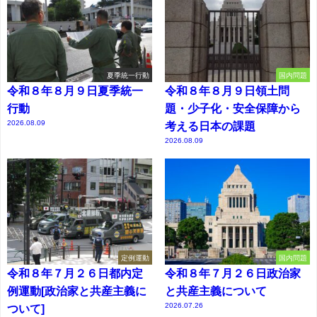
夏季統一行動
国内問題
令和８年８月９日夏季統一
令和８年８月９日領土問
行動
題・少子化・安全保障から
2026.08.09
考える日本の課題
2026.08.09
定例運動
国内問題
令和８年７月２６日都内定
令和８年７月２６日政治家
例運動[政治家と共産主義に
と共産主義について
2026.07.26
ついて]