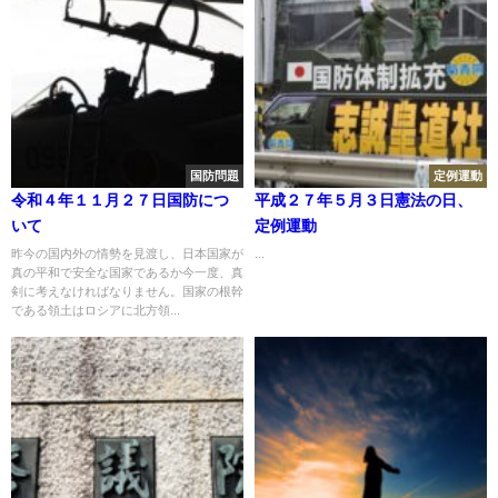
国防問題
定例運動
令和４年１１月２７日国防につ
平成２７年５月３日憲法の日、
いて
定例運動
昨今の国内外の情勢を見渡し、日本国家が
...
真の平和で安全な国家であるか今一度、真
剣に考えなければなりません。国家の根幹
である領土はロシアに北方領...