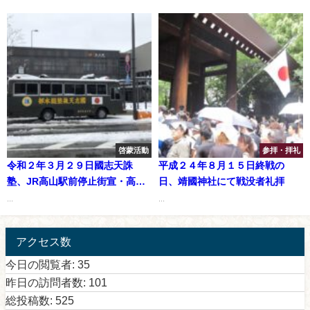
啓蒙活動
参拝・拝礼
令和２年３月２９日國志天誅
平成２４年８月１５日終戦の
塾、JR高山駅前停止街宣・高山
日、靖國神社にて戦没者礼拝
市内啓蒙活動[反共と生物兵器]
...
...
アクセス数
今日の閲覧者:
35
昨日の訪問者数:
101
総投稿数:
525