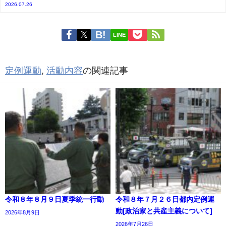
2026.07.26
LINE
定例運動
,
活動内容
の関連記事
令和８年８月９日夏季統一行動
令和８年７月２６日都内定例運
動[政治家と共産主義について]
2026年8月9日
2026年7月26日