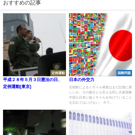
おすすめの記事
定例運動
国際問題
平成２８年５月３日憲法の日、
日本の外交力
定例運動[東京]
北朝鮮によるミサイル発射はまだ記憶に新
しいが、その親分とも言える同じ共産国家
...
中国も日本に核ミサイルを向けていること
を忘れてはいけない。 今で...