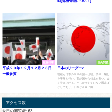
動[危機管理について]
...
...
皇室行事
国内問題
平成２０年１２月１２月２３日
日本のリーダー2
一般参賀
現在も日本の周りの国々は嘘、偽り、騙し
を平然と行い、我が国から領土を奪い、金
...
を巻き上げることしか考えていない国家ば
かりであり、日本が正直に国...
アクセス数
今日の閲覧者:
63