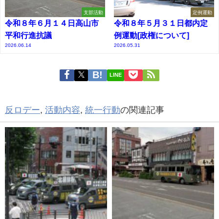
支部活動
定例運動
令和８年６月１４日高山市
令和８年５月３１日都内定
平和行進抗議
例運動[政権について]
2026.06.14
2026.05.31
LINE
反ロデー
,
活動内容
,
統一行動
の関連記事