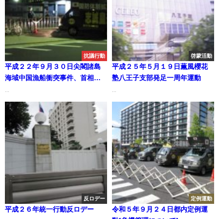
抗議行動
啓蒙活動
平成２２年９月３０日尖閣諸島
平成２５年５月１９日薫風櫻花
海域中国漁船衝突事件、首相官
塾八王子支部発足一周年運動
邸・中国大使館夜間抗議行動
...
...
反ロデー
定例運動
平成２６年統一行動反ロデー
令和５年９月２４日都内定例運