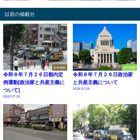
以前の掲載分
定例運動
国内問題
令和８年７月２６日都内定
令和８年７月２６日政治家
例運動[政治家と共産主義に
と共産主義について
2026.07.26
ついて]
2026.07.26