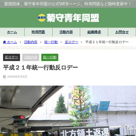
愛国団体、菊守青年同盟の公式WEBページ。時局問題など随時更新中！
ホーム
時局問題
活動内容
組織構成
お問合せ
ホーム
活動内容
統一行動
反ロデー
平成２１年統一行動反ロデー
反ロデー
活動内容
統一行動
平成２１年統一行動反ロデー
2009年8月9日