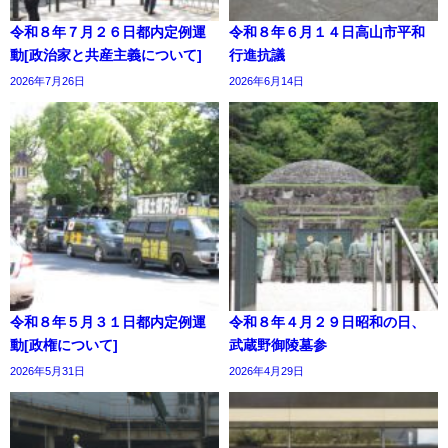
令和８年７月２６日都内定例運
令和８年６月１４日高山市平和
動[政治家と共産主義について]
行進抗議
2026年7月26日
2026年6月14日
令和８年５月３１日都内定例運
令和８年４月２９日昭和の日、
動[政権について]
武蔵野御陵墓参
2026年5月31日
2026年4月29日