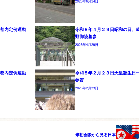
2026年6月14日
日都内定例運動
令和８年４月２９日昭和の日、
野御陵墓参
2026年4月29日
日都内定例運動
令和８年２月２３日天皇誕生日
参賀
2026年2月23日
米朝会談から見る日本