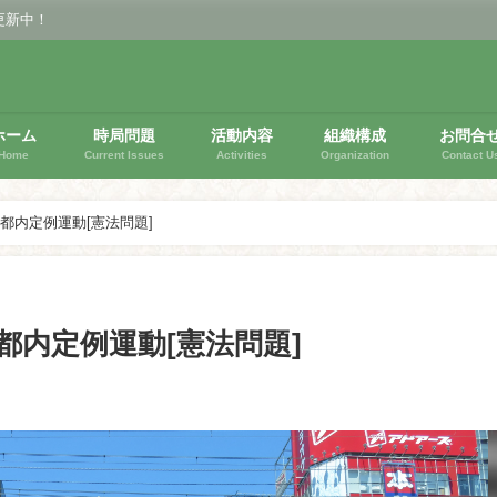
更新中！
ホーム
時局問題
活動内容
組織構成
お問合
Home
Current Issues
Activities
Organization
Contact U
都内定例運動[憲法問題]
都内定例運動[憲法問題]