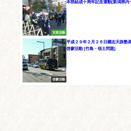
本部結成十周年記念運動[新潟県内
...
支部活動
平成２９年２月２６日國志天誅塾
啓蒙活動 [竹島・領土問題]
...
啓蒙活動