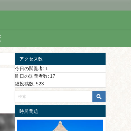
せ
s
アクセス数
今日の閲覧者:
1
昨日の訪問者数:
17
総投稿数:
523
時局問題