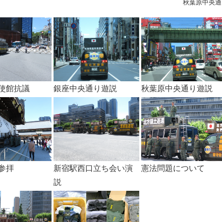
秋葉原中央通
使館抗議
銀座中央通り遊説
秋葉原中央通り遊説
参拝
新宿駅西口立ち会い演
憲法問題について
説