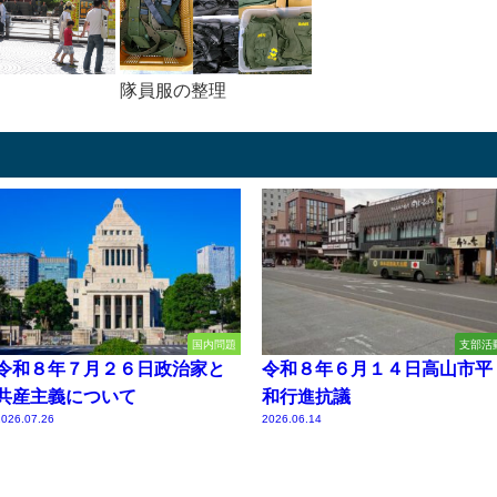
隊員服の整理
国内問題
支部活
令和８年７月２６日政治家と
令和８年６月１４日高山市平
共産主義について
和行進抗議
2026.07.26
2026.06.14