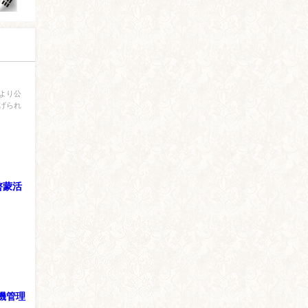
より公
げられ
啓蒙活
機管理