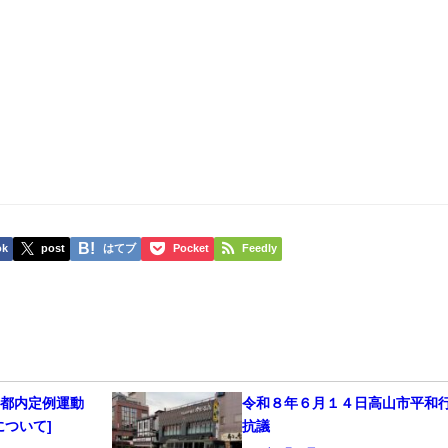
ok
post
はてブ
Pocket
Feedly
日都内定例運動
令和８年６月１４日高山市平和
について]
抗議