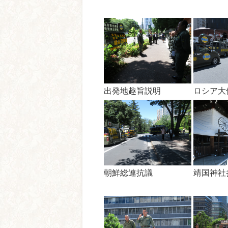
出発地趣旨説明
ロシア大
朝鮮総連抗議
靖国神社