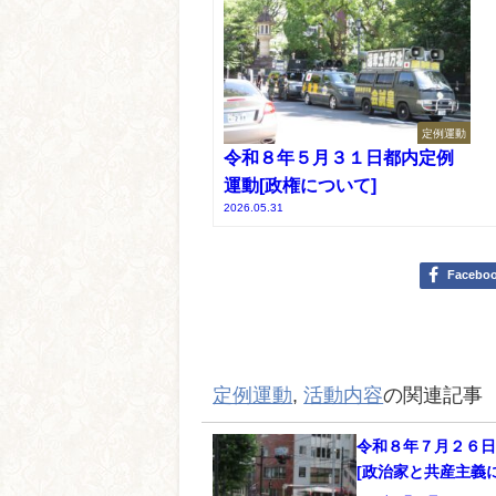
定例運動
令和８年５月３１日都内定例
運動[政権について]
2026.05.31
Facebo
定例運動
,
活動内容
の関連記事
令和８年７月２６
[政治家と共産主義