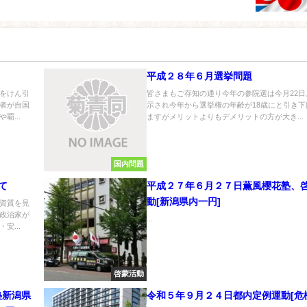
平成２８年６月選挙問題
をけん引
皆さまもご存知の通り今年の参院選は今月22日
者が自国
示され今年から選挙権の年齢が18歳にと引き下
覇...
ますがメリットよりもデメリットの方が大き...
国内問題
て
平成２７年６月２７日薫風櫻花塾、
動[新潟県内一円]
資質を見
政治家が
...
安...
啓蒙活動
塾新潟県
令和５年９月２４日都内定例運動[危