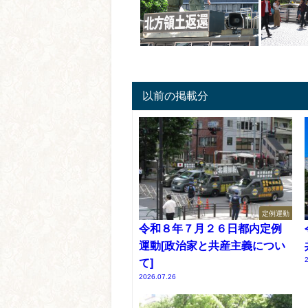
以前の掲載分
定例運動
令和８年７月２６日都内定例
運動[政治家と共産主義につい
て]
2026.07.26