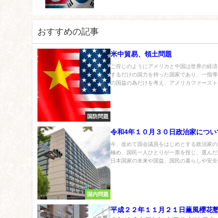
おすすめの記事
米中貿易、領土問題
ご存じのようにアメリカと中国は世界の経済
するだけの国力を持った国家であり、一指導
の国益の為だけを考え、アメリカファーストや
国防問題
令和4年１０月３０日政治家につい
今、改めて国会議員をはじめとする政治家の
極め、国民一人ひとりが一票を投じ、選んだ
日本国家の未来や国益、国民の暮らしや安全・
国内問題
平成２２年１１月２１日薫風櫻花