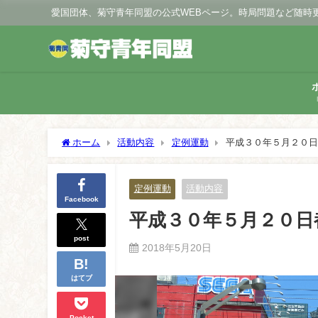
愛国団体、菊守青年同盟の公式WEBページ。時局問題など随時
ホーム
活動内容
定例運動
平成３０年５月２０日
定例運動
活動内容
Facebook
平成３０年５月２０日
post
2018年5月20日
はてブ
Pocket