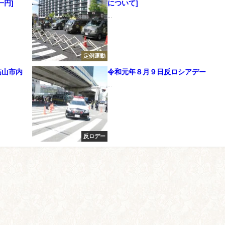
一円]
について]
...
定例運動
高山市内
令和元年８月９日反ロシアデー
...
反ロデー