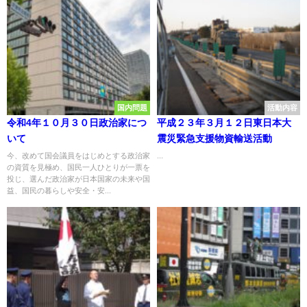
国内問題
活動内容
令和4年１０月３０日政治家につ
平成２３年３月１２日東日本大
いて
震災緊急支援物資輸送活動
今、改めて国会議員をはじめとする政治家
...
の資質を見極め、国民一人ひとりが一票を
投じ、選んだ政治家が日本国家の未来や国
益、国民の暮らしや安全・安...