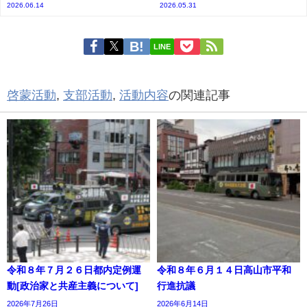
2026.06.14
2026.05.31
LINE
啓蒙活動
,
支部活動
,
活動内容
の関連記事
令和８年７月２６日都内定例運
令和８年６月１４日高山市平和
動[政治家と共産主義について]
行進抗議
2026年7月26日
2026年6月14日