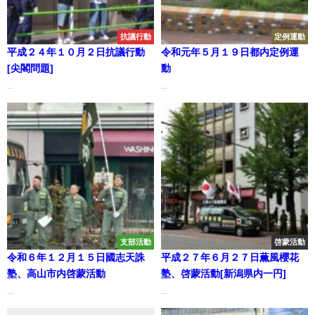
抗議行動
定例運動
平成２４年１０月２日抗議行動
令和元年５月１９日都内定例運
[尖閣問題]
動
...
...
支部活動
啓蒙活動
令和６年１２月１５日國志天誅
平成２７年６月２７日薫風櫻花
塾、高山市内啓蒙活動
塾、啓蒙活動[新潟県内一円]
...
...