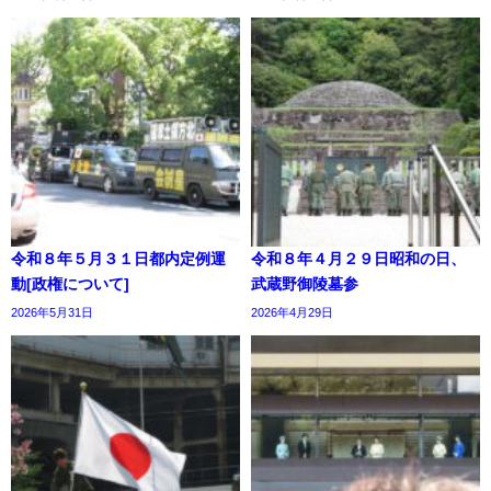
令和８年５月３１日都内定例運
令和８年４月２９日昭和の日、
動[政権について]
武蔵野御陵墓参
2026年5月31日
2026年4月29日