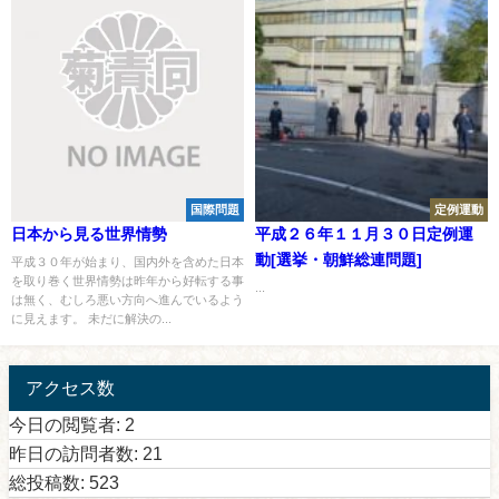
国際問題
定例運動
日本から見る世界情勢
平成２６年１１月３０日定例運
動[選挙・朝鮮総連問題]
平成３０年が始まり、国内外を含めた日本
を取り巻く世界情勢は昨年から好転する事
...
は無く、むしろ悪い方向へ進んでいるよう
に見えます。 未だに解決の...
アクセス数
今日の閲覧者:
2
昨日の訪問者数:
21
総投稿数:
523