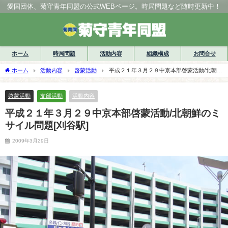
愛国団体、菊守青年同盟の公式WEBページ。時局問題など随時更新中！
ホーム
時局問題
活動内容
組織構成
お問合せ
ホーム
活動内容
啓蒙活動
平成２１年３月２９中京本部啓蒙活動/北朝鮮
のミサイル問題[刈谷駅]
啓蒙活動
支部活動
活動内容
平成２１年３月２９中京本部啓蒙活動/北朝鮮のミ
サイル問題[刈谷駅]
2009年3月29日