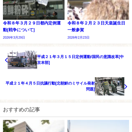
令和８年３月２９日都内定例運
令和８年２月２３日天皇誕生日
動[戦争について]
一般参賀
2026年3月29日
2026年2月23日
平成２１年３月１５日定例運動/国民の意識改革[中
京本部]
平成２１年４月５日抗議行動[北朝鮮のミサイル発射
問題]
おすすめの記事