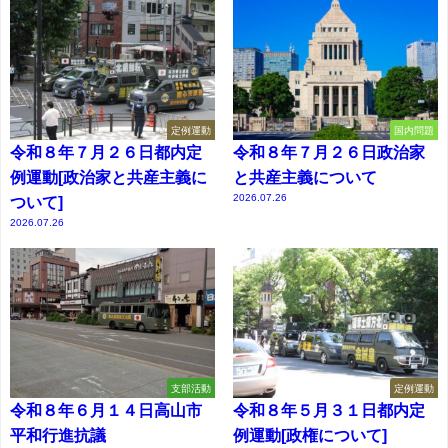
定例運動
国内問題
令和８年７月２６日都内定
令和８年７月２６日政治家
例運動[政治家と共産主義に
と共産主義について
2026.07.26
ついて]
2026.07.26
支部活動
定例運動
令和８年６月１４日高山市
令和８年５月３１日都内定
平和行進抗議
例運動[政権について]