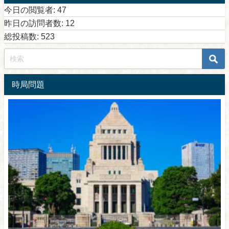
今日の閲覧者:
47
昨日の訪問者数:
12
総投稿数:
523
時局問題