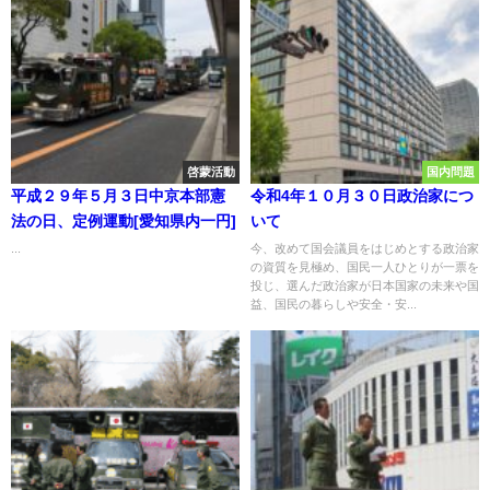
啓蒙活動
国内問題
平成２９年５月３日中京本部憲
令和4年１０月３０日政治家につ
法の日、定例運動[愛知県内一円]
いて
...
今、改めて国会議員をはじめとする政治家
の資質を見極め、国民一人ひとりが一票を
投じ、選んだ政治家が日本国家の未来や国
益、国民の暮らしや安全・安...