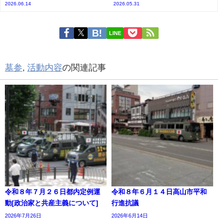
2026.06.14
2026.05.31
LINE
墓参
,
活動内容
の関連記事
令和８年７月２６日都内定例運
令和８年６月１４日高山市平和
動[政治家と共産主義について]
行進抗議
2026年7月26日
2026年6月14日