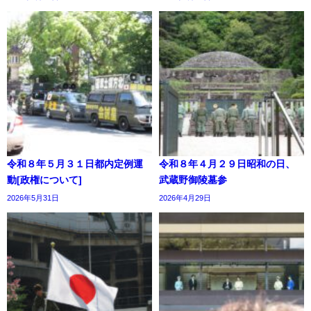
令和８年５月３１日都内定例運
令和８年４月２９日昭和の日、
動[政権について]
武蔵野御陵墓参
2026年5月31日
2026年4月29日