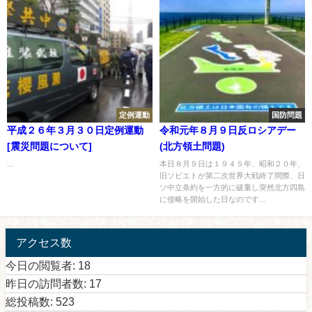
定例運動
国防問題
平成２６年３月３０日定例運動
令和元年８月９日反ロシアデー
[震災問題について]
(北方領土問題)
...
本日８月９日は１９４５年、昭和２０年、
旧ソビエトが第二次世界大戦終了間際、日
ソ中立条約を一方的に破棄し突然北方四島
に侵略を開始した日なのです...
アクセス数
今日の閲覧者:
18
昨日の訪問者数:
17
総投稿数:
523