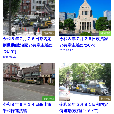
定例運動
国内問題
令和８年７月２６日都内定
令和８年７月２６日政治家
例運動[政治家と共産主義に
と共産主義について
2026.07.26
ついて]
2026.07.26
支部活動
定例運動
令和８年６月１４日高山市
令和８年５月３１日都内定
平和行進抗議
例運動[政権について]