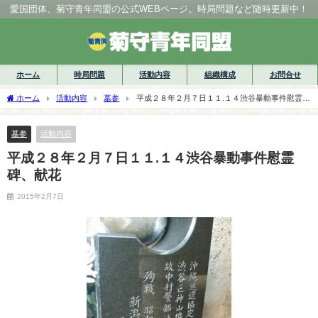
愛国団体、菊守青年同盟の公式WEBページ。時局問題など随時更新中！
ホーム
時局問題
活動内容
組織構成
お問合せ
ホーム
活動内容
墓参
平成２８年２月７日１１.１４渋谷暴動事件慰霊
碑、献花
墓参
活動内容
平成２８年２月７日１１.１４渋谷暴動事件慰霊
碑、献花
2015年2月7日