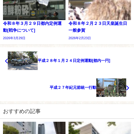
令和８年３月２９日都内定例運
令和８年２月２３日天皇誕生日
動[戦争について]
一般参賀
2026年3月29日
2026年2月23日
平成２８年１月２４日定例運動[都内一円]
平成２７年紀元節統一行動
おすすめの記事