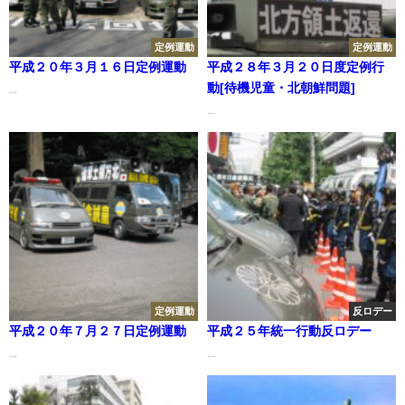
定例運動
定例運動
平成２０年３月１６日定例運動
平成２８年３月２０日度定例行
動[待機児童・北朝鮮問題]
...
...
定例運動
反ロデー
平成２０年７月２７日定例運動
平成２５年統一行動反ロデー
...
...