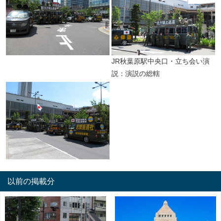
JR秋葉原駅中央口・立ち会い演
説：演説の総轄
以前の掲載分