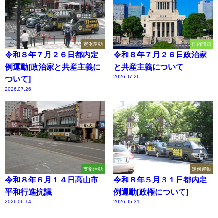
定例運動
国内問題
令和８年７月２６日都内定
令和８年７月２６日政治家
例運動[政治家と共産主義に
と共産主義について
2026.07.26
ついて]
2026.07.26
支部活動
定例運動
令和８年６月１４日高山市
令和８年５月３１日都内定
平和行進抗議
例運動[政権について]
2026.06.14
2026.05.31