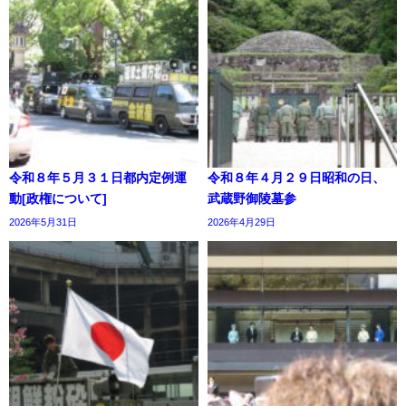
令和８年５月３１日都内定例運
令和８年４月２９日昭和の日、
動[政権について]
武蔵野御陵墓参
2026年5月31日
2026年4月29日