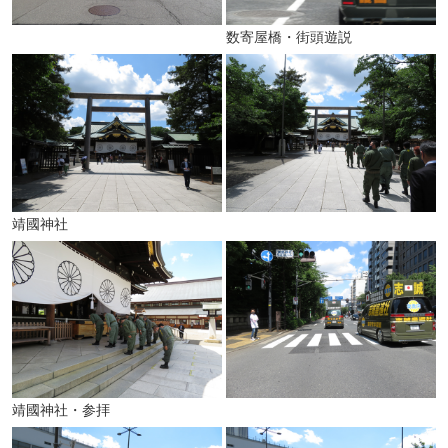
数寄屋橋・街頭遊説
靖國神社
靖國神社・参拝