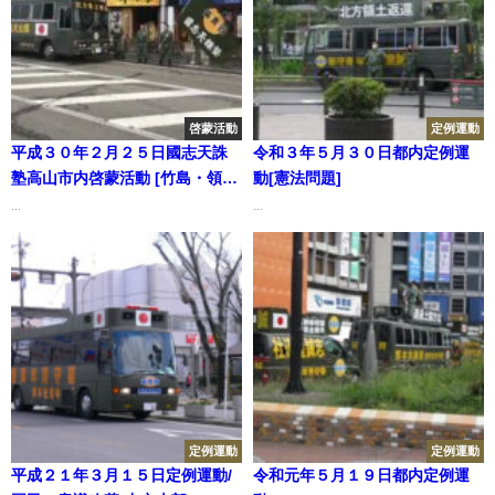
啓蒙活動
定例運動
平成３０年２月２５日國志天誅
令和３年５月３０日都内定例運
塾高山市内啓蒙活動 [竹島・領土
動[憲法問題]
問題]
...
...
定例運動
定例運動
平成２１年３月１５日定例運動/
令和元年５月１９日都内定例運