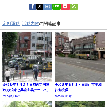
LINE
定例運動
,
活動内容
の関連記事
令和８年７月２６日都内定例運
令和８年６月１４日高山市平和
動[政治家と共産主義について]
行進抗議
2026年7月26日
2026年6月14日