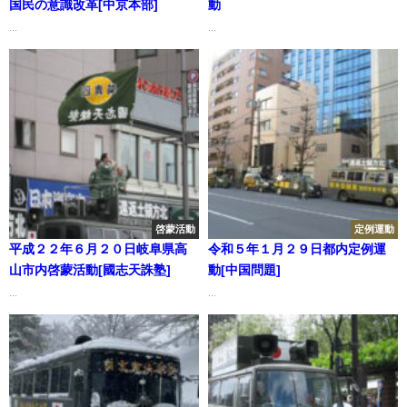
国民の意識改革[中京本部]
動
...
...
啓蒙活動
定例運動
平成２２年６月２０日岐阜県高
令和５年１月２９日都内定例運
山市内啓蒙活動[國志天誅塾]
動[中国問題]
...
...