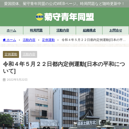
愛国団体、菊守青年同盟の公式WEBページ。時局問題など随時更新中！
ホーム
時局問題
活動内容
組織構成
お問合せ
ホーム
活動内容
定例運動
令和４年５月２２日都内定例運動[日本の平和
について]
定例運動
活動内容
令和４年５月２２日都内定例運動[日本の平和につ
いて]
2022年5月22日