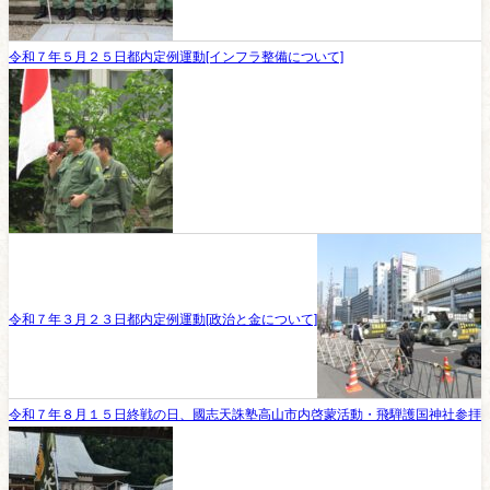
令和７年５月２５日都内定例運動[インフラ整備について]
令和７年３月２３日都内定例運動[政治と金について]
令和７年８月１５日終戦の日、國志天誅塾高山市内啓蒙活動・飛騨護国神社参拝