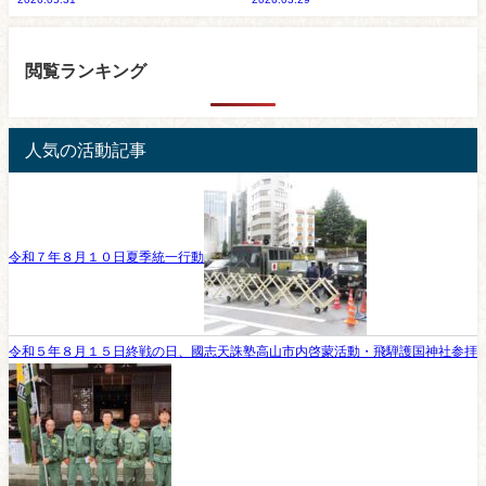
閲覧ランキング
人気の活動記事
令和７年８月１０日夏季統一行動
令和５年８月１５日終戦の日、國志天誅塾高山市内啓蒙活動・飛騨護国神社参拝