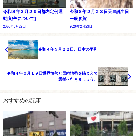
令和８年３月２９日都内定例運
令和８年２月２３日天皇誕生日
動[戦争について]
一般参賀
2026年3月29日
2026年2月23日
令和４年５月２２日、日本の平和
令和４年６月１９日世界情勢と国内情勢を踏まえて
選挙へ行きましょう。
おすすめの記事