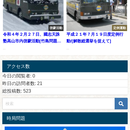
啓蒙活動
定例運動
令和４年２月２７日、國志天誅
平成２１年７月１９日度定例行
塾高山市内啓蒙活動[竹島問題、
動/[解散総選挙を捉えて]
領土問題とロシアのウクライナ
...
...
侵攻について]
アクセス数
今日の閲覧者:
0
昨日の訪問者数:
21
総投稿数:
523
時局問題