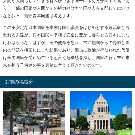
人間が人間らしく生きる営みができる唯一の考え方が民主主義であ
り、一部の国家や人間がその権力や財力で国や人を支配してはいけ
なと我々、菊守青年同盟は考えます。
この不安定な日本国家を本来は国会議員をはじめとする政治家と言
われる人達が、日本国民を平和で安全に豊かに暮らせる日本にしな
ければならないはずが、その使命を忘れ、常に他国からの脅威と国
内の問題を後回しにした結果であり、適当に政治が行なわれた代償
は全て国民が受止めていると言う危機感を持ち、国家の行く末や未
来を担う子供達の事を真剣に考えて頂きたいのです。
以前の掲載分
定例運動
国内問題