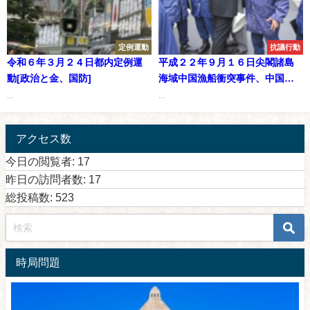
定例運動
抗議行動
令和６年３月２４日都内定例運
平成２２年９月１６日尖閣諸島
動[政治と金、国防]
海域中国漁船衝突事件、中国大
使館へ抗議行動
...
...
アクセス数
今日の閲覧者:
17
昨日の訪問者数:
17
総投稿数:
523
時局問題