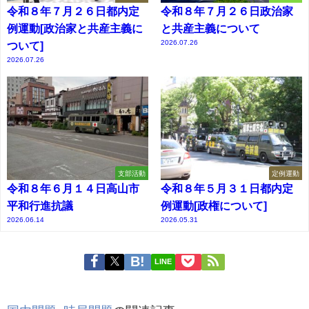
令和８年７月２６日都内定
令和８年７月２６日政治家
例運動[政治家と共産主義に
と共産主義について
2026.07.26
ついて]
2026.07.26
支部活動
定例運動
令和８年６月１４日高山市
令和８年５月３１日都内定
平和行進抗議
例運動[政権について]
2026.06.14
2026.05.31
LINE