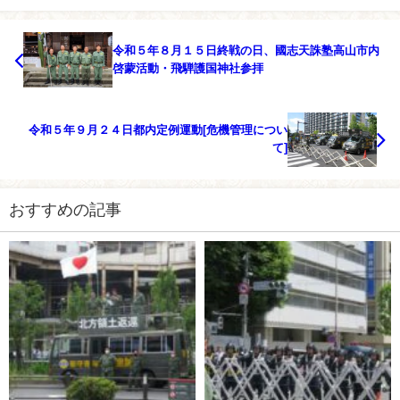
令和５年８月１５日終戦の日、國志天誅塾高山市内
啓蒙活動・飛騨護国神社参拝
令和５年９月２４日都内定例運動[危機管理につい
て]
おすすめの記事