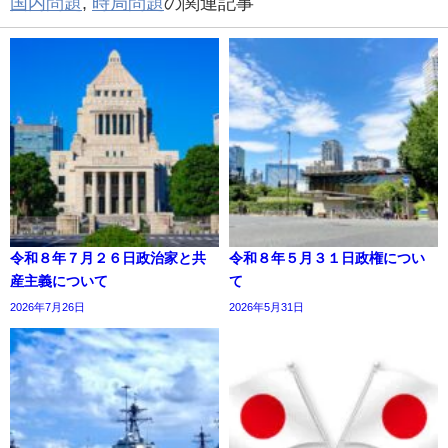
国内問題
,
時局問題
の関連記事
令和８年７月２６日政治家と共
令和８年５月３１日政権につい
産主義について
て
2026年7月26日
2026年5月31日