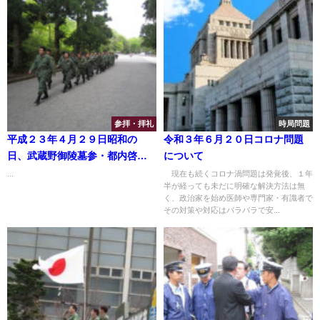
参拝・拝礼
時局問題
平成２３年４月２９日昭和の
令和３年６月２０日コロナ問題
日、武蔵野御陵墓参・都内啓蒙
について
啓蒙活動
...
現在も続くコロナ渦問題は発覚後、１年
半が経っても未だに明確な解決方法は無
く、政治家を始め医師や専門家・有識者で
その対策や対応はバラバラで安...