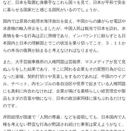
など、日本を取囲む身勝手なこれら国々を見て、日本が平和で安全
に暮らせる国家だと感じる国民がいるのでしょうか。
国内では原発の処理水海洋放出を捉え、中国からの嫌がらせ電話や
水産物の輸入停止をしましたが、中国人民は観光で日本を訪れ、水
産物を食べる行為は正に滑稽であり、インバウンドに頼らずとも日
本国内と日本の理解国とでこの状況を乗り切ってこそ、３．１１か
らの本当の復興が始まると考えなければなりません。
また、大手芸能事務所の人権問題は芸能界、マスメディアが見て見
ぬふりをした結果であり、そこに関わる企業もその変態行為が公に
なった途端、契約打切りや見直しをするのであれば、中国のウイグ
ル、チベット、内モンゴルの各自治区や世界で起きている人権問題
にも真剣に向合わなければ、企業が掲げる素晴らしい経営理念や製
品もタダの言葉や物になり、日本の政治家同様に落ちぶれるだけな
のです。
岸田総理が国連で「人間の尊厳」などを提唱しても、日本国内で人
権を考えない野蛮な行為が黙認され続けた事実は変えようがなく、