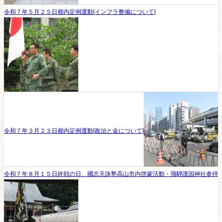
令和７年５月２５日都内定例運動[インフラ整備について]
令和７年３月２３日都内定例運動[政治と金について]
令和７年８月１５日終戦の日、國志天誅塾高山市内啓蒙活動・飛騨護国神社参拝