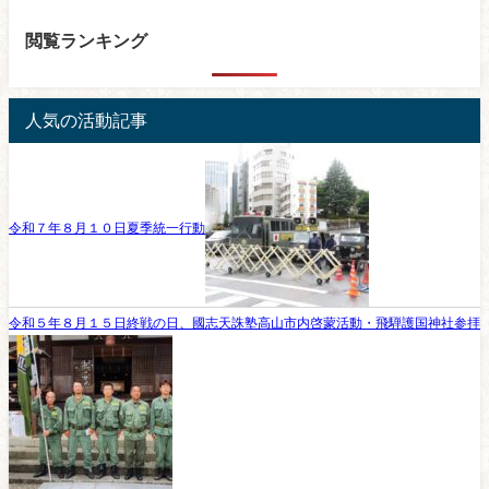
閲覧ランキング
人気の活動記事
令和７年８月１０日夏季統一行動
令和５年８月１５日終戦の日、國志天誅塾高山市内啓蒙活動・飛騨護国神社参拝