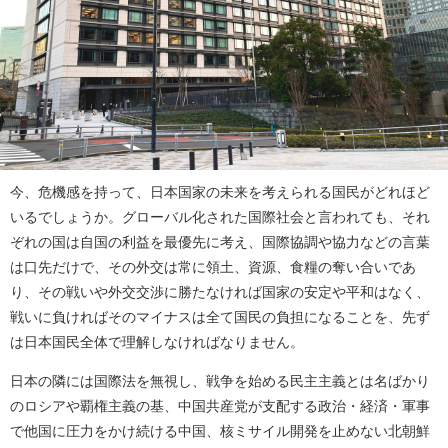
今、危機感を持って、日本国家の未来を考えられる国民がどれほど
いるでしょうか。グローバル化された国際社会と言われても、それ
ぞれの国は自国の利益を最優先に考え、国際協調や協力などの言葉
は口先だけで、その外交は常に領土、資源、食糧の奪い合いであ
り、その戦いや外交交渉に勝たなければ国家の安定や平和はなく、
戦いに負ければそのマイナスは全て国民の負担になることを、先ず
は日本国民全体で理解しなければなりません。
日本の隣には国際法を無視し、戦争を始める民主主義とは名ばかり
のロシアや覇権主義の基、中国共産党が支配する政治・経済・軍事
で他国に圧力をかけ続ける中国、核ミサイル開発を止めない北朝鮮