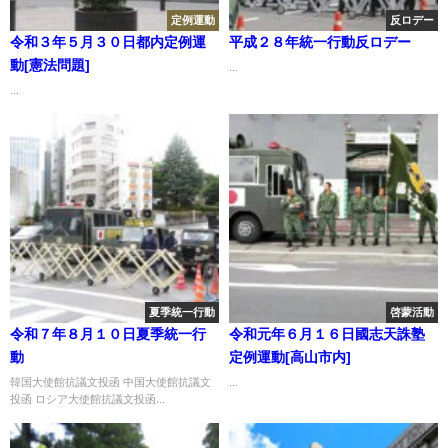
定例運動
反ロデー
令和３年５月３０日都内定例運
平成２８年統一行動反ロデー
動[憲法問題]
...
...
夏季統一行動
啓蒙活動
令和７年８月１０日夏季統一行
令和元年６月１６日國志天誅塾
動
定例運動[高山市内]
韓国大使館抗議文投函 中国大使館抗議文
...
投函 ロシア大使館抗議文投函...