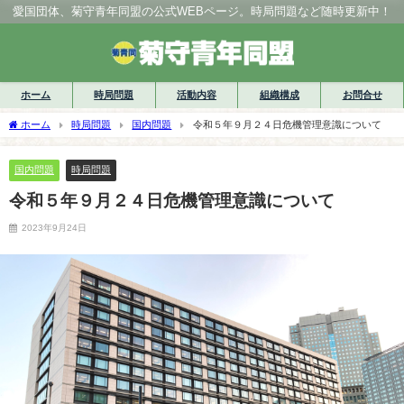
愛国団体、菊守青年同盟の公式WEBページ。時局問題など随時更新中！
ホーム
時局問題
活動内容
組織構成
お問合せ
ホーム
時局問題
国内問題
令和５年９月２４日危機管理意識について
国内問題
時局問題
令和５年９月２４日危機管理意識について
2023年9月24日